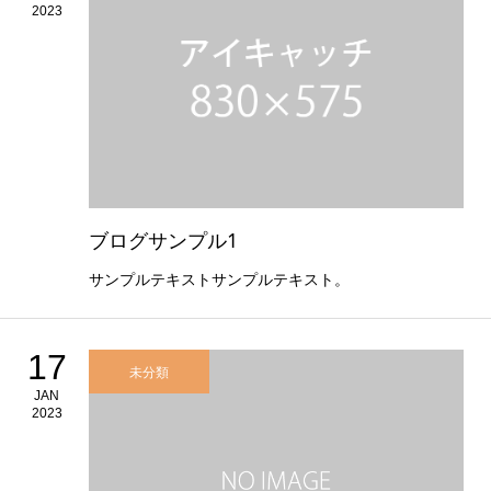
2023
ブログサンプル1
サンプルテキストサンプルテキスト。
17
未分類
JAN
2023