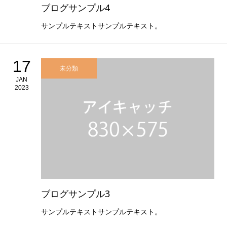
ブログサンプル4
サンプルテキストサンプルテキスト。
17
未分類
JAN
2023
ブログサンプル3
サンプルテキストサンプルテキスト。