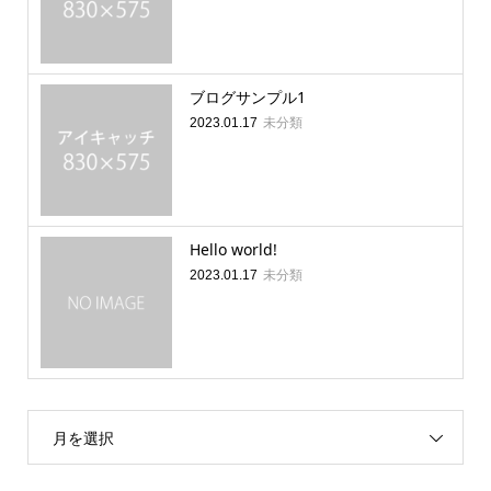
ブログサンプル1
未分類
2023.01.17
Hello world!
未分類
2023.01.17
月を選択